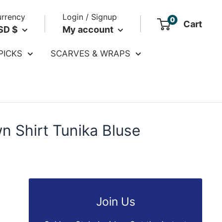
rrency
Login / Signup
0
Cart
SD $
My account
PICKS
SCARVES & WRAPS
n Shirt Tunika Bluse
Join Us